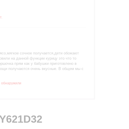
т.
ясо,мягкое сочное получается,дети обожают
овили на данной функции курицу это что то
р
оршочка прям как у бабушки приготовлено в
 овощи получаются очень вкусные. В общем мы с
 обнаружили
CY621D32