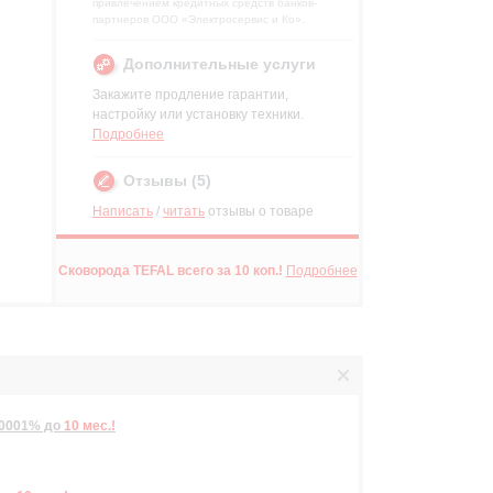
привлечением кредитных средств банков-
партнеров ООО «Электросервис и Ко».
Дополнительные услуги
Закажите продление гарантии,
настройку или установку техники.
Подробнее
Отзывы (5)
р
Написать
/
читать
отзывы о товаре
Сковорода TEFAL всего за 10 коп.!
Подробнее
,0001%
до
10 мес.!