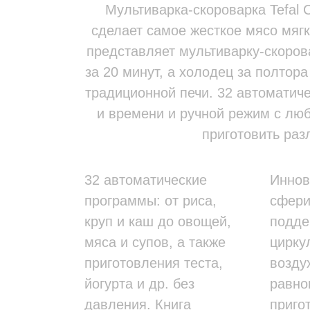
Мультиварка-скороварка Tefal 
сделает самое жесткое мясо мягк
представляет мультиварку-скоров
за 20 минут, а холодец за полто
традиционной печи. 32 автоматич
и времени и ручной режим с лю
приготовить раз
32 автоматические
Иннов
программы: от риса,
сфери
круп и каш до овощей,
подде
мяса и супов, а также
цирку
приготовления теста,
возду
йогурта и др. без
равно
давления. Книга
приго