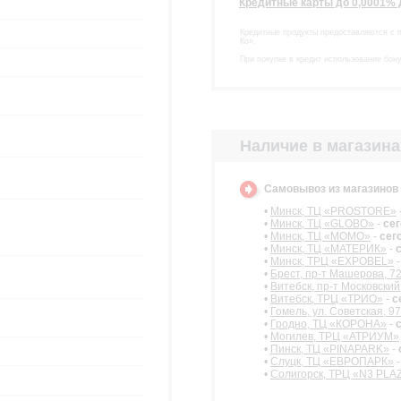
Кредитные карты до 0,0001%
Кредитные продукты предоставляются с 
Ко».
При покупке в кредит использование бон
Наличие в магазина
Самовывоз из магазино
•
Минск, ТЦ «PROSTORE»
•
Минск, ТЦ «GLOBO»
-
се
•
Минск, ТЦ «МОМО»
-
сег
•
Минск, ТЦ «МАТЕРИК»
-
•
Минск, ТРЦ «EXPOBEL»
•
Брест, пр-т Машерова, 7
•
Витебск, пр-т Московский
•
Витебск, ТРЦ «ТРИО»
-
с
•
Гомель, ул. Советская, 97
•
Гродно, ТЦ «КОРОНА»
-
•
Могилев, ТРЦ «АТРИУМ»
•
Пинск, ТЦ «PINAPARK»
-
•
Слуцк, ТЦ «ЕВРОПАРК»
•
Солигорск, ТРЦ «N3 PLA