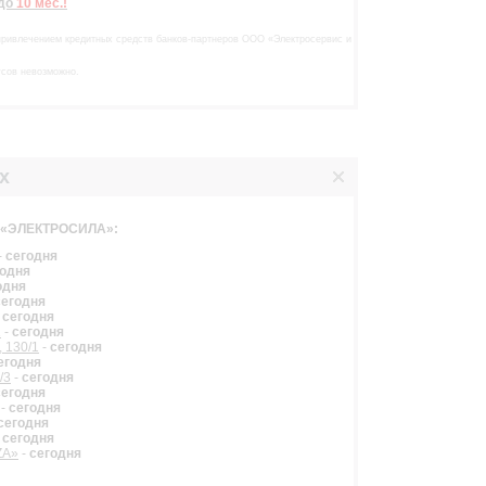
до
10 мес.!
привлечением кредитных средств банков-партнеров ООО «Электросервис и
усов невозможно.
х
в «ЭЛЕКТРОСИЛА»:
-
сегодня
годня
одня
сегодня
-
сегодня
2
-
сегодня
, 130/1
-
сегодня
егодня
/3
-
сегодня
сегодня
-
сегодня
сегодня
-
сегодня
ZA»
-
сегодня