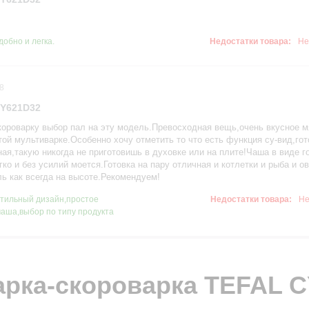
добно и легка.
Недостатки товара:
Не
8
CY621D32
ороварку выбор пал на эту модель.Превосходная вещь,очень вкусное м
ой мультиварке.Особенно хочу отметить то что есть функция су-вид,гот
р
ная,такую никогда не приготовишь в духовке или на плите!Чаша в виде г
гко и без усилий моется.Готовка на пару отличная и котлетки и рыба и
ль как всегда на высоте.Рекомендуем!
тильный дизайн,простое
Недостатки товара:
Не
чаша,выбор по типу продукта
рка-скороварка TEFAL 