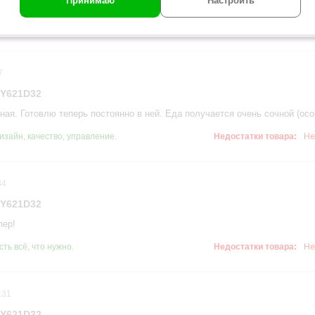
Принимаю
Настроить
я вещь. Рекомендую.
кономия времени на приготовлении блюд.
Недостатки товара:
Не
7
CY621D32
ная. Готовлю теперь постоянно в ней. Еда получается очень сочной (осо
изайн, качество, управление.
Недостатки товара:
Не
34
CY621D32
пер!
сть всё, что нужно.
Недостатки товара:
Не
:31
CY621D32