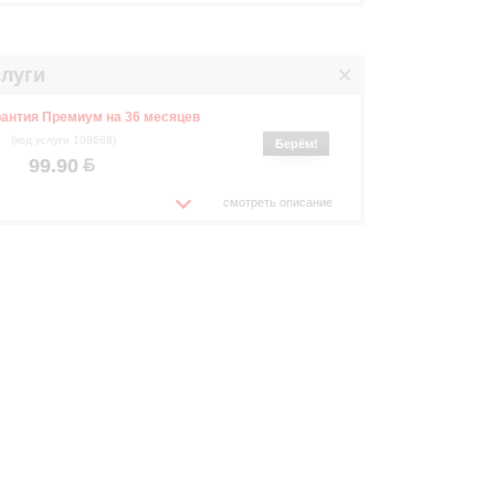
луги
антия Премиум на 36 месяцев
(код услуги 108688)
Берём!
99.90
смотреть описание