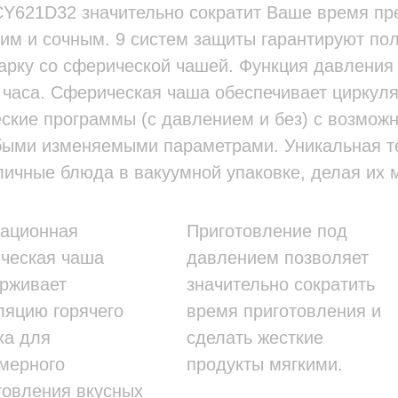
CY621D32 значительно сократит Ваше время пр
им и сочным. 9 систем защиты гарантируют пол
арку со сферической чашей. Функция давления 
ра часа. Сферическая чаша обеспечивает цирку
еские программы (с давлением и без) с возмож
быми изменяемыми параметрами. Уникальная те
личные блюда в вакуумной упаковке, делая их м
ационная
Приготовление под
ческая чаша
давлением позволяет
рживает
значительно сократить
ляцию горячего
время приготовления и
ха для
сделать жесткие
мерного
продукты мягкими.
товления вкусных