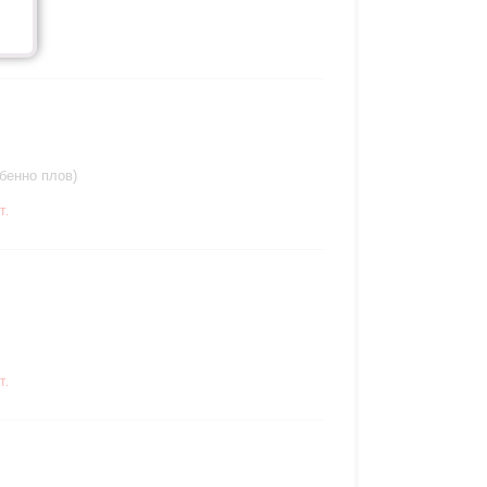
ту.
бенно плов)
т.
т.