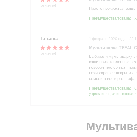
отлично!
Просто прекрасная вещь.
Преимущества товара:
У
Татьяна
1 февраля 2020 года в 22:1
Мультиварка TEFAL 
отлично!
Выбирали мультиварку-ск
р
каши приготовленные в эт
р
невероятное сочная, неж
печи,хорошее покрыти ле
семьей в восторге. Тефа
Преимущества товара:
С
управление,качественная 
Мультива