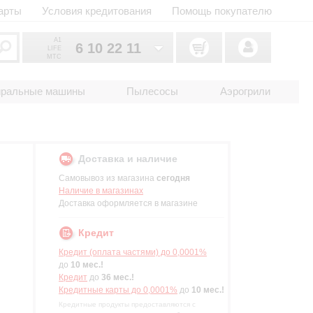
арты
Условия кредитования
Помощь покупателю
A1
6 10 22 11
LIFE
MTC
6 10 22 11
033
иральные машины
Пылесосы
Аэрогрили
6 10 22 11
025
2 18 33 22
017
Доставка и наличие
Самовывоз из магазина
сегодня
Наличие в магазинах
Доставка оформляется в магазине
Кредит
Кредит (оплата частями) до 0,0001%
до
10 мес.!
Кредит
до
36 мес.!
Кредитные карты до 0,0001%
до
10 мес.!
Кредитные продукты предоставляются с