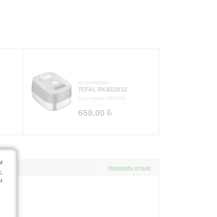
мультиварка
TEFAL RK802B32
(код товара 109883)
659.00
м
Написать отзыв
e
,
и