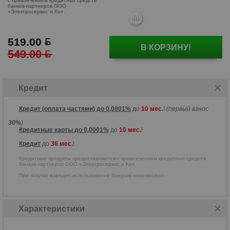
519.00
В КОРЗИНУ!
549.00
Кредитные продукты предоставляются
с привлечением кредитных средств
Кредит
банков-партнеров ООО
«Электросервис и Ко».
Кредит (оплата частями) до 0,0001%
до
10 мес.
!
(первый взнос
30%
)
Кредитные карты до 0,0001%
до
10 мес.
!
Кредит
до
36 мес.
!
Кредитные продукты предоставляются с привлечением кредитных средств
банков-партнеров ООО «Электросервис и Ко».
При покупке в кредит использование бонусов невозможно.
Характеристики