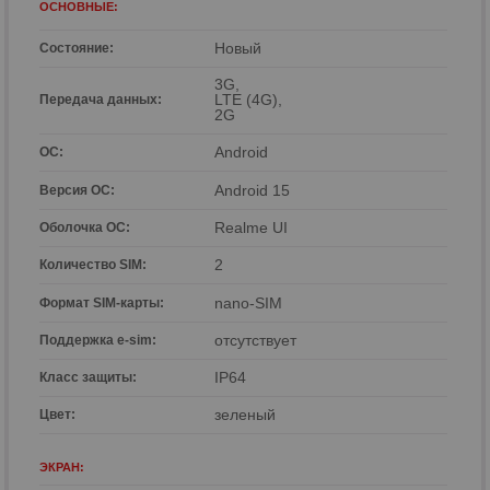
ОСНОВНЫЕ:
Hовый
Состояние:
3G,
LTE (4G),
Передача данных:
2G
р
Android
ОС:
р
Android 15
Версия ОС:
Realme UI
Оболочка ОС:
2
Количество SIM:
nano-SIM
Формат SIM-карты:
отсутствует
Поддержка e-sim:
IP64
Класс защиты:
зеленый
Цвет:
ЭКРАН: