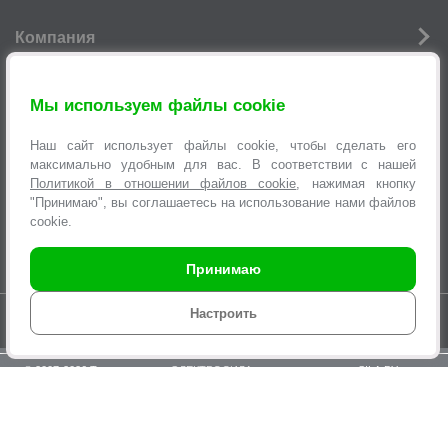
Компания
Новости
Мы используем файлы cookie
Услуги
Наш сайт использует файлы cookie, чтобы сделать его
Информация
максимально удобным для вас. В соответствии с нашей
Политикой в отношении файлов cookie
, нажимая кнопку
"Принимаю", вы соглашаетесь на использование нами файлов
Оформление заявок
cookie.
Принимаю
Время работы интернет-магазина с 9.00 до 21.00 без выходных
Настроить
© 2007-2026 Торговая сеть «
ЭЛЕКТРОСИЛА
», интернет-магазин SILA.BY,
multi@sila.by
ООО «ЭЛЕКТРОСЕРВИС и Ко». Зарегистрировано Минским
городским исполнительным комитетом №970 от 31.08.2000г.
УНП 100373457. Регистрация в Торговом реестре Республики Беларусь
№210825 04.03.2015г.
По вопросам нарушения прав покупателей