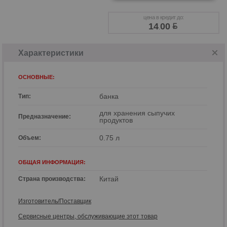
цена в кредит до:
14
00
.
Характеристики
ОСНОВНЫЕ:
банка
Тип:
для хранения сыпучих
Предназначение:
продуктов
0.75 л
Объем:
ОБЩАЯ ИНФОРМАЦИЯ:
Китай
Страна производства:
р
Изготовитель/Поставщик
р
Сервисные центры, обслуживающие этот товар