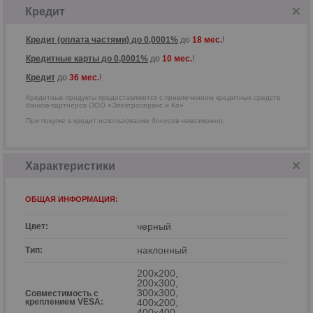
«Электросервис и Ко».
Кредит
Кредит (оплата частями) до 0,0001%
до
18 мес.
!
Кредитные карты до 0,0001%
до
10 мес.
!
Кредит
до
36 мес.
!
Кредитные продукты предоставляются с привлечением кредитных средств
банков-партнеров ООО «Электросервис и Ко».
При покупке в кредит использование бонусов невозможно.
Характеристики
ОБЩАЯ ИНФОРМАЦИЯ:
черный
Цвет:
р
наклонный
Тип:
200x200,
200x300,
300x300,
Совместимость с
креплением VESA:
400x200,
400x400,