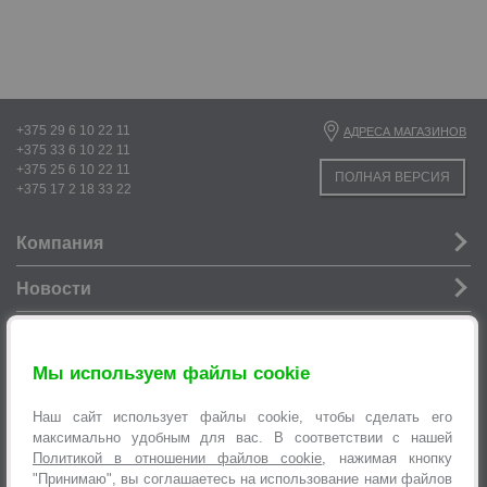
+375 29 6 10 22 11
АДРЕСА МАГАЗИНОВ
+375 33 6 10 22 11
+375 25 6 10 22 11
ПОЛНАЯ ВЕРСИЯ
+375 17 2 18 33 22
Компания
Новости
Услуги
Мы используем файлы cookie
Информация
Наш сайт использует файлы cookie, чтобы сделать его
Оформление заявок
максимально удобным для вас. В соответствии с нашей
Политикой в отношении файлов cookie
, нажимая кнопку
"Принимаю", вы соглашаетесь на использование нами файлов