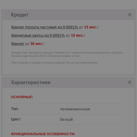
Кредитные продукты предоставляются
с привлечением кредитных средств
банков-партнеров ООО
«Электросервис и Ко».
Кредит
Кредит (оплата частями) до 0,0001%
до
15 мес.
!
Кредитные карты до 0,0001%
до
10 мес.
!
Кредит
до
36 мес.
!
Кредитные продукты предоставляются с привлечением кредитных средств
банков-партнеров ООО «Электросервис и Ко».
При покупке в кредит использование бонусов невозможно.
Характеристики
ОСНОВНЫЕ:
телевизионная
Тип:
р
белый
Цвет:
ФУНКЦИОНАЛЬНЫЕ ОСОБЕННОСТИ: