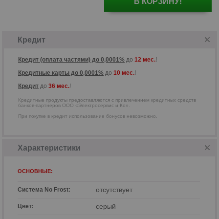
В КОРЗИНУ!
Кредитные продукты предоставляются
с привлечением кредитных средств
банков-партнеров ООО
«Электросервис и Ко».
Кредит
Кредит (оплата частями) до 0,0001%
до
12 мес.
!
Кредитные карты до 0,0001%
до
10 мес.
!
Кредит
до
36 мес.
!
Кредитные продукты предоставляются с привлечением кредитных средств
банков-партнеров ООО «Электросервис и Ко».
При покупке в кредит использование бонусов невозможно.
Характеристики
ОСНОВНЫЕ:
отсутствует
Система No Frost:
серый
Цвет:
р