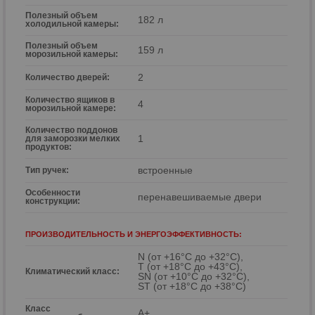
Полезный объем
182 л
холодильной камеры:
Полезный объем
159 л
морозильной камеры:
2
Количество дверей:
Количество ящиков в
4
морозильной камере:
Количество поддонов
1
для заморозки мелких
продуктов:
встроенные
Тип ручек:
Особенности
перенавешиваемые двери
конструкции:
ПРОИЗВОДИТЕЛЬНОСТЬ И ЭНЕРГОЭФФЕКТИВНОСТЬ:
N (от +16°С до +32°С),
T (от +18°С до +43°С),
Климатический класс:
SN (от +10°С до +32°С),
ST (от +18°С до +38°С)
Класс
A+