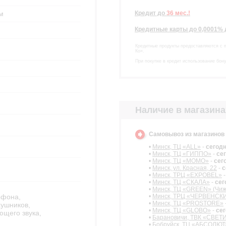
Кредит
до
36 мес.!
м
Кредитные карты до 0,0001%
Кредитные продукты предоставляются с 
Ко».
При покупке в кредит использование бон
Наличие в магазина
Самовывоз из магазино
•
Минск, ТЦ «ALL»
-
сегод
•
Минск, ТЦ «ГИППО»
-
се
•
Минск, ТЦ «МОМО»
-
сег
•
Минск, ул. Красная, 22
-
с
•
Минск, ТРЦ «EXPOBEL»
•
Минск, ТЦ «СКАЛА»
-
сег
•
Минск, ТЦ «GREEN» (Чиж
•
Минск, ТРЦ «ЧЕРВЕНСК
офона,
•
Минск, ТЦ «PROSTORE»
аушников,
•
Минск, ТЦ «GLOBO»
-
се
щего звука,
•
Барановичи, ТВК «СВЕ
•
Бобруйск, ТЦ «АБСОЛЮТ