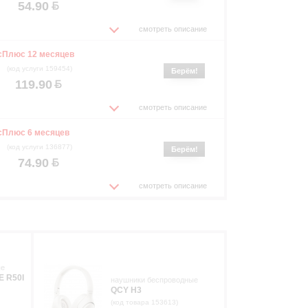
54.90
смотреть описание
сПлюс 12 месяцев
(код услуги 159454)
Берём!
119.90
смотреть описание
сПлюс 6 месяцев
(код услуги 136877)
Берём!
74.90
смотреть описание
ые
 R50I
наушники беспроводные
QCY H3
(код товара 153613)