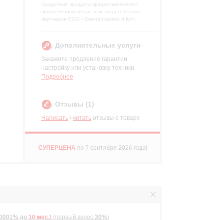
Кредитные продукты предоставляются с
привлечением кредитных средств банков-
партнеров ООО «Электросервис и Ко».
Дополнительные услуги
Закажите продление гарантии,
настройку или установку техники.
Подробнее
Отзывы (1)
Написать
/
читать
отзывы о товаре
р
СУПЕРЦЕНА
по 7 сентября 2026 года!
р
,0001%
до
10 мес.!
(первый взнос
30%
)