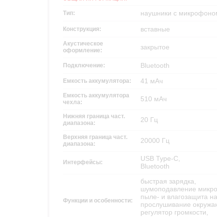
наушники с микрофоно
Тип:
вставные
Конструкция:
Акустическое
закрытое
оформление:
Bluetooth
Подключение:
41 мАч
Емкость аккумулятора:
Емкость аккумулятора
510 мАч
чехла:
Нижняя граница част.
20 Гц
диапазона:
Верхняя граница част.
20000 Гц
диапазона:
USB Type-C,
Интерфейсы:
Bluetooth
быстрая зарядка,
шумоподавление микр
пыле- и влагозащита н
Функции и особенности:
прослушивание окружаю
регулятор громкости,