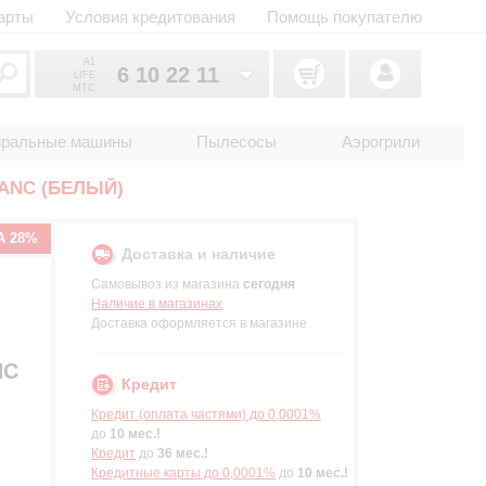
арты
Условия кредитования
Помощь покупателю
A1
6 10 22 11
LIFE
MTC
6 10 22 11
033
иральные машины
Пылесосы
Аэрогрили
6 10 22 11
025
 ANC (БЕЛЫЙ)
2 18 33 22
017
А 28%
Доставка и наличие
Самовывоз из магазина
сегодня
Наличие в магазинах
Доставка оформляется в магазине
NC
Кредит
Кредит (оплата частями) до 0,0001%
до
10 мес.!
Кредит
до
36 мес.!
Кредитные карты до 0,0001%
до
10 мес.!