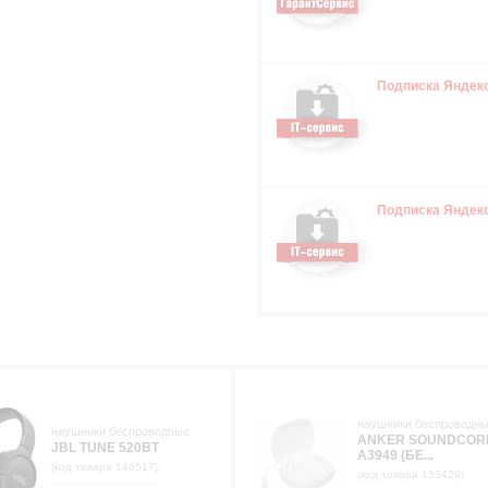
Подписка Яндек
Подписка Яндек
наушники беспроводн
наушники беспроводные
ANKER SOUNDCORE
JBL TUNE 520BT
A3949 (БЕ...
(код товара 146517)
(код товара 153429)