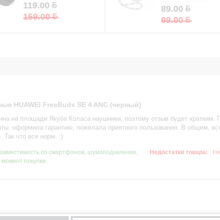
119.00
89.00
159.00
99.00
ые HUAWEI FreeBuds SE 4 ANC (черный)
зина на площади Якуба Коласа наушники, поэтому отзыв будет кратким.
ты, оформила гарантию, пожелала приятного пользования. В общем, все
 Так что все норм. :)
овместимость со смартфоном, шумоподавление,
Недостатки товара:
Не
 момент покупки.