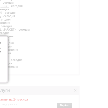
2
-
сегодня
, 130/1
-
сегодня
егодня
/3
-
сегодня
»
-
сегодня
сегодня
сегодня
-
сегодня
AL MARKET»
-
сегодня
егодня
-
сегодня
егодня
м
-
сегодня
-
сегодня
e
,
ЛЬ»
-
сегодня
и
сегодня
егодня
ARKET»
-
сегодня
-
сегодня
ZA»
-
сегодня
луги
антия на 24 месяца
(код услуги 170703)
Берём!