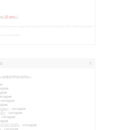
р
до
10 мес.!
привлечением кредитных средств банков-партнеров ООО «Электросервис и
усов невозможно.
х
в «ЭЛЕКТРОСИЛА»:
ня
годня
одня
егодня
-
сегодня
одня
овка)
-
сегодня
ИЙ»
-
сегодня
-
сегодня
годня
ТИЛОВСКИЙ»
-
сегодня
»
-
сегодня