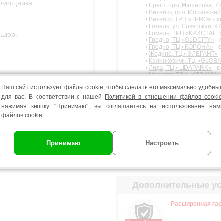
помощника
•
Брест, пр-т Машерова, 7
•
Витебск, пр-т Московский
•
Витебск, ТРЦ «ТРИО»
-
с
•
Гомель, ул. Советская, 97
•
Гомель, ТРЦ «КРИСТАLL
ушюр,
•
Гродно, ТЦ «OLDCITY»
-
•
Гродно, ТЦ «КОРОНА»
-
•
Жодино, ТЦ «ЭЛЕГАНТ»
•
Калинковичи, ТЦ «GLOB
•
Лида, ТЦ «LIDAPARK»
-
с
•
Могилев, ТРЦ «АТРИУМ»
•
Могилев, ТЦ «АРБАТ»
-
с
Наш сайт использует файлы cookie, чтобы сделать его максимально удобны
•
Могилев, ТРЦ «АРМАДА»
•
Мозырь, ТЦ «БУЛЬВАР»
для вас. В соответствии с нашей
Политикой в отношении файлов cooki
•
Молодечно, ТАЦ «МОДУ
нажимая кнопку "Принимаю", вы соглашаетесь на использование нам
•
Пинск, ТЦ «PINAPARK»
-
файлов cookie.
•
Полоцк, ТЦ «МАНЕЖ»
-
с
•
Речица, ТЦ «GLOBAL M
•
Слуцк, ТЦ «ЕВРОПАРК»
•
Солигорск, ТРЦ «N3 PLA
Принимаю
Настроить
Дополнительные ус
Расширенная гар