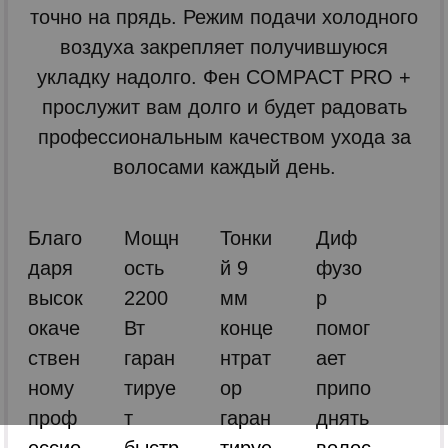
точно на прядь. Режим подачи холодного
воздуха закрепляет получившуюся
укладку надолго. Фен COMPACT PRO +
прослужит вам долго и будет радовать
профессиональным качеством ухода за
волосами каждый день.
Благо
Мощн
Тонки
Диф
даря
ость
й 9
фузо
высок
2200
мм
р
окаче
Вт
конце
помог
ствен
гаран
нтрат
ает
ному
тируе
ор
припо
проф
т
гаран
днять
ессио
быстр
тируе
волос