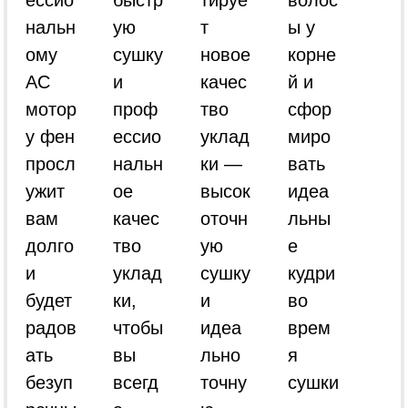
нальн
ую
т
ы у
ому
сушку
новое
корне
АС
и
качес
й и
мотор
проф
тво
сфор
у фен
ессио
уклад
миро
просл
нальн
ки —
вать
ужит
ое
высок
идеа
вам
качес
оточн
льны
долго
тво
ую
е
и
уклад
сушку
кудри
будет
ки,
и
во
радов
чтобы
идеа
врем
ать
вы
льно
я
безуп
всегд
точну
сушки