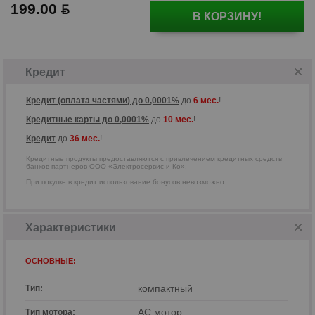
199.00
р
В КОРЗИНУ!
Кредитные продукты предоставляются
с привлечением кредитных средств
банков-партнеров ООО
Кредит
«Электросервис и Ко».
Кредит (оплата частями) до 0,0001%
до
6 мес.
!
Кредитные карты до 0,0001%
до
10 мес.
!
Кредит
до
36 мес.
!
Кредитные продукты предоставляются с привлечением кредитных средств
банков-партнеров ООО «Электросервис и Ко».
При покупке в кредит использование бонусов невозможно.
Характеристики
ОСНОВНЫЕ:
компактный
Тип:
AC мотор
Тип мотора: