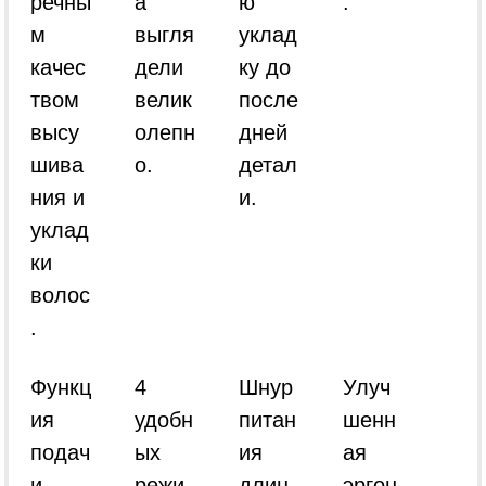
речны
а
ю
.
м
выгля
уклад
качес
дели
ку до
твом
велик
после
высу
олепн
дней
шива
о.
детал
ния и
и.
уклад
ки
волос
.
Функц
4
Шнур
Улуч
ия
удобн
питан
шенн
подач
ых
ия
ая
и
режи
длин
эргон