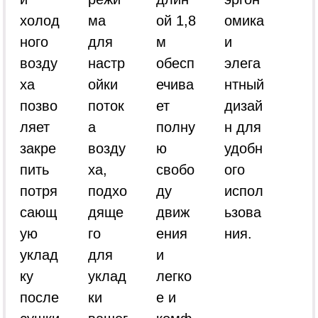
холод
ма
ой 1,8
омика
ного
для
м
и
возду
настр
обесп
элега
ха
ойки
ечива
нтный
позво
поток
ет
дизай
ляет
а
полну
н для
закре
возду
ю
удобн
пить
ха,
свобо
ого
потря
подхо
ду
испол
сающ
дяще
движ
ьзова
ую
го
ения
ния.
уклад
для
и
ку
уклад
легко
после
ки
е и