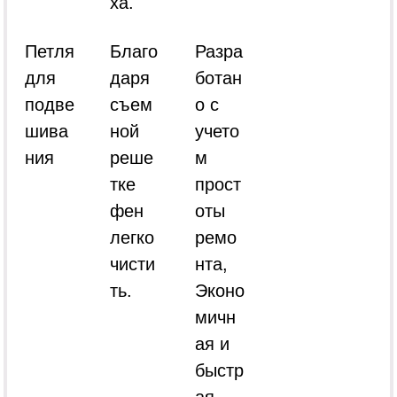
ха.
Петля
Благо
Разра
для
даря
ботан
подве
съем
о с
шива
ной
учето
ния
реше
м
тке
прост
фен
оты
легко
ремо
чисти
нта,
ть.
Эконо
мичн
ая и
быстр
ая