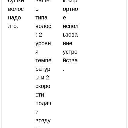
сушки
вашег
комф
волос
о
ортно
надо
типа
е
лго.
волос
испол
: 2
ьзова
уровн
ние
я
устро
темпе
йства
ратур
.
ы и 2
скоро
сти
подач
и
возду