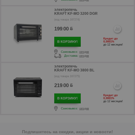
электропечь
KRAFT KF-MO 3200 DGR
р
(код товара 167274)
199
00
.
Кредит до
В КОРЗИНУ!
0,0001%
до 12 месяцев!
Самовывоз:
сегодня
Доставка:
сегодня
электропечь
KRAFT KF-MO 3800 BL
(код товара 167275)
219
00
.
Кредит до
р
В КОРЗИНУ!
0,0001%
до 12 месяцев!
Самовывоз:
сегодня
Подпишитесь на скидки, акции и новости!