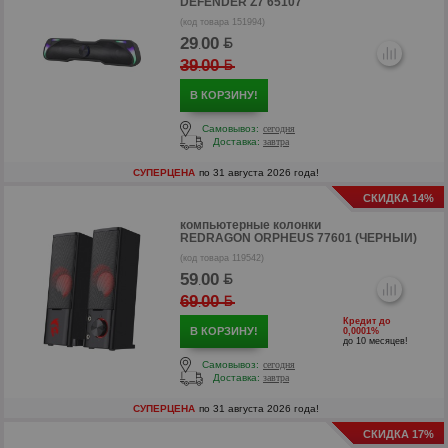
DEFENDER Z7 65107
(код товара 151994)
29
00
.
39
00
.
В КОРЗИНУ!
Самовывоз:
сегодня
Доставка:
завтра
СУПЕРЦЕНА
по 31 августа 2026 года!
СКИДКА 14%
компьютерные колонки
REDRAGON ORPHEUS 77601 (ЧЕРНЫЙ)
(код товара 119542)
59
00
.
р
69
00
.
р
Кредит до
В КОРЗИНУ!
0,0001%
до 10 месяцев!
Самовывоз:
сегодня
Доставка:
завтра
СУПЕРЦЕНА
по 31 августа 2026 года!
СКИДКА 17%