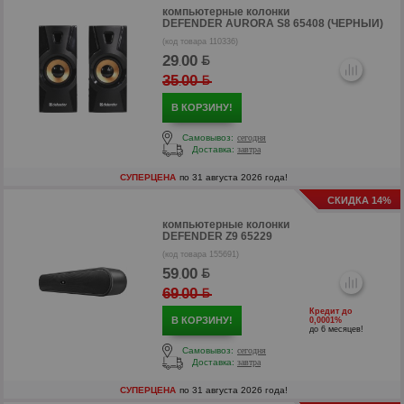
компьютерные колонки
DEFENDER AURORA S8 65408 (ЧЕРНЫЙ)
(код товара 110336)
29
00
.
35
00
.
В КОРЗИНУ!
Самовывоз:
сегодня
Доставка:
завтра
р
СУПЕРЦЕНА
по 31 августа 2026 года!
р
СКИДКА 14%
компьютерные колонки
DEFENDER Z9 65229
(код товара 155691)
59
00
.
69
00
.
Кредит до
В КОРЗИНУ!
0,0001%
до 6 месяцев!
Самовывоз:
сегодня
Доставка:
завтра
СУПЕРЦЕНА
по 31 августа 2026 года!