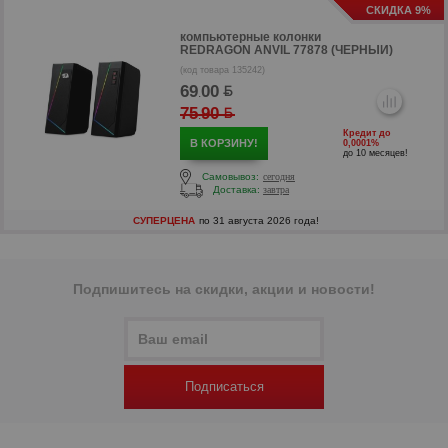
СКИДКА 9%
компьютерные колонки
REDRAGON ANVIL 77878 (ЧЕРНЫЙ)
(код товара 135242)
69
00
р
.
75
90
.
р
Кредит до
В КОРЗИНУ!
0,0001%
до 10 месяцев!
Самовывоз:
сегодня
Доставка:
завтра
СУПЕРЦЕНА
по 31 августа 2026 года!
Подпишитесь на скидки, акции и новости!
Подписаться
р