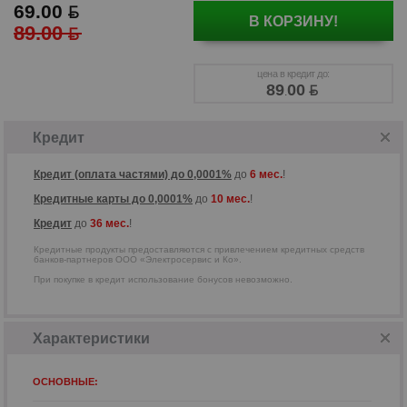
69.00
В КОРЗИНУ!
89.00
Кредитные продукты предоставляются
с привлечением кредитных средств
цена в кредит до:
банков-партнеров ООО
89
00
.
«Электросервис и Ко».
Кредит
Кредит (оплата частями) до 0,0001%
до
6 мес.
!
Кредитные карты до 0,0001%
до
10 мес.
!
Кредит
до
36 мес.
!
Кредитные продукты предоставляются с привлечением кредитных средств
банков-партнеров ООО «Электросервис и Ко».
При покупке в кредит использование бонусов невозможно.
Характеристики
ОСНОВНЫЕ: