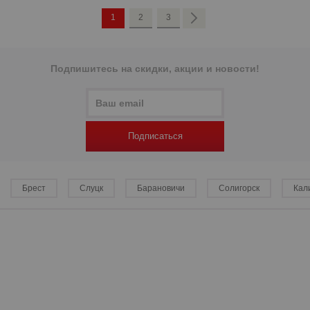
1
2
3
Подпишитесь на скидки, акции и новости!
р
Подписаться
Брест
Слуцк
Барановичи
Солигорск
Кал
р