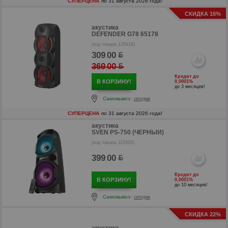
СУПЕРЦЕНА
по 31 августа 2026 года!
р
СКИДКА 16%
р
акустика
DEFENDER G78 65178
(код товара 120916)
309
00
.
369
00
.
Кредит до
В КОРЗИНУ!
0,0001%
до 3 месяцев!
Самовывоз:
сегодня
СУПЕРЦЕНА
по 31 августа 2026 года!
акустика
SVEN PS-750 (ЧЕРНЫЙ)
(код товара 115505)
399
00
.
Кредит до
В КОРЗИНУ!
0,0001%
р
до 10 месяцев!
Самовывоз:
сегодня
р
СКИДКА 22%