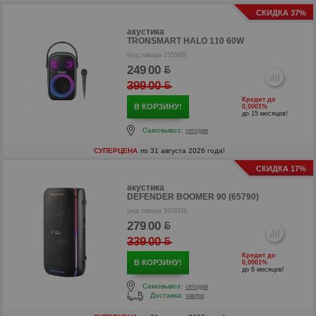
СКИДКА 37%
акустика
TRONSMART HALO 110 60W
(код товара 155560)
249
00
.
399
00
.
р
Кредит до
В КОРЗИНУ!
0,0001%
р
до 15 месяцев!
Самовывоз:
сегодня
СУПЕРЦЕНА
по 31 августа 2026 года!
СКИДКА 17%
акустика
DEFENDER BOOMER 90 (65790)
(код товара 167610)
279
00
.
339
00
.
Кредит до
В КОРЗИНУ!
0,0001%
до 6 месяцев!
Самовывоз:
сегодня
Доставка:
завтра