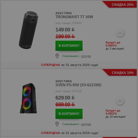
СКИДКА 25%
акустика
TRONSMART T7 30W
(код товара 155561)
149
00
.
199
00
.
Кредит до
В КОРЗИНУ!
0,0001%
до 3 месяцев!
Самовывоз:
сегодня
СУПЕРЦЕНА
по 31 августа 2026 года!
СКИДКА 10%
акустика
SVEN PS-950 (SV-022396)
(код товара 152714)
629
00
.
699
00
.
Кредит до
р
В КОРЗИНУ!
0,0001%
до 10 месяцев!
р
Самовывоз:
сегодня
СУПЕРЦЕНА
по 31 августа 2026 года!