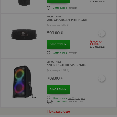
р
до 3 месяцев!
Самовывоз:
сегодня
акустика
JBL CHARGE 6 (ЧЕРНЫЙ)
(код товара 170532)
599
00
.
Кредит до
В КОРЗИНУ!
0,0001%
до 6 месяцев!
Самовывоз:
сегодня
акустика
SVEN PS-1000 SV-022686
(код товара 160432)
р
789
00
.
р
В КОРЗИНУ!
Самовывоз:
от 2 до 7 дней
Доставка:
от 2 до 7 дней
Показать ещё