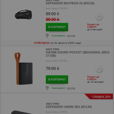
акустика
DEFENDER BEATBOX 16 (65216)
(код товара 151992)
69
00
.
89
00
.
Кредит до
В КОРЗИНУ!
0,0001%
до 6 месяцев!
Самовывоз:
сегодня
СУПЕРЦЕНА
по 31 августа 2026 года!
акустика
XIAOMI SOUND POCKET QBH4269GL (MDZ-
37-DB)
(код товара 152292)
р
79
00
.
р
Кредит до
В КОРЗИНУ!
0,0001%
до 10 месяцев!
Самовывоз:
сегодня
СКИДКА 22%
акустика
DEFENDER UNION 2В1 (65139)
(код товара 172015)