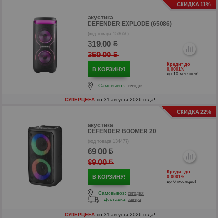
СКИДКА 11%
акустика
DEFENDER EXPLODE (65086)
(код товара 153650)
319
00
.
359
00
.
Кредит до
В КОРЗИНУ!
0,0001%
до 10 месяцев!
Самовывоз:
сегодня
СУПЕРЦЕНА
по 31 августа 2026 года!
СКИДКА 22%
р
акустика
DEFENDER BOOMER 20
р
(код товара 134477)
69
00
.
89
00
.
Кредит до
В КОРЗИНУ!
0,0001%
до 6 месяцев!
Самовывоз:
сегодня
Доставка:
завтра
СУПЕРЦЕНА
по 31 августа 2026 года!