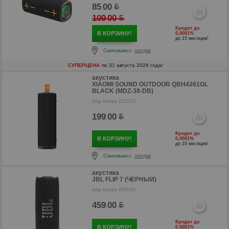
85
00
.
109
00
.
Кредит до
В КОРЗИНУ!
0,0001%
до 15 месяцев!
Самовывоз:
сегодня
СУПЕРЦЕНА
по 31 августа 2026 года!
р
акустика
XIAOMI SOUND OUTDOOR QBH4261GL
BLACK (MDZ-38-DB)
р
(код товара 152517)
199
00
.
Кредит до
В КОРЗИНУ!
0,0001%
до 10 месяцев!
Самовывоз:
сегодня
акустика
JBL FLIP 7 (ЧЕРНЫЙ)
(код товара 162524)
459
00
.
Кредит до
В КОРЗИНУ!
0,0001%