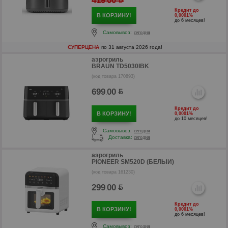
419
00
.
Кредит до
В КОРЗИНУ!
0,0001%
до 6 месяцев!
Самовывоз:
сегодня
СУПЕРЦЕНА
по 31 августа 2026 года!
аэрогриль
BRAUN TD5030IBK
(код товара 170893)
699
00
.
Кредит до
В КОРЗИНУ!
0,0001%
до 10 месяцев!
Самовывоз:
сегодня
Доставка:
сегодня
р
аэрогриль
PIONEER SM520D (БЕЛЫЙ)
р
(код товара 161230)
299
00
.
Кредит до
В КОРЗИНУ!
0,0001%
до 6 месяцев!
Самовывоз:
сегодня