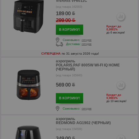
VIVARIS VF6011C
(код товара 162003)
189
00
.
299
00
.
Кредит до
В КОРЗИНУ!
0,0001%
до 6 месяцев!
Самовывоз:
сегодня
Доставка:
сегодня
СУПЕРЦЕНА
по 31 августа 2026 года!
аэрогриль
POLARIS PAF 8005W WI-FI IQ HOME
(ЧЕРНЫЙ)
(код товара 165940)
569
00
.
р
Кредит до
р
В КОРЗИНУ!
0,0001%
до 10 месяцев!
Самовывоз:
сегодня
аэрогриль
REDMOND AG1902 (ЧЕРНЫЙ)
(код товара 154508)
349
00