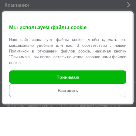
Компания
Новости
Мы используем файлы cookie
Услуги
р
Наш сайт использует файлы cookie, чтобы сделать его
Информация
максимально удобным для вас. В соответствии с нашей
Политикой в отношении файлов cookie
, нажимая кнопку
Оформление заявок
"Принимаю", вы соглашаетесь на использование нами файлов
cookie.
Принимаю
Время работы интернет-магазина с 9.00 до 21.00 без выходных
Настроить
© 2007-2026 Торговая сеть «
ЭЛЕКТРОСИЛА
», интернет-магазин SILA.BY,
multi@sila.by
ООО «ЭЛЕКТРОСЕРВИС и Ко». Зарегистрировано Минским
городским исполнительным комитетом №970 от 31.08.2000г.
УНП 100373457. Регистрация в Торговом реестре Республики Беларусь
№210825 04.03.2015г.
р
По вопросам нарушения прав покупателей