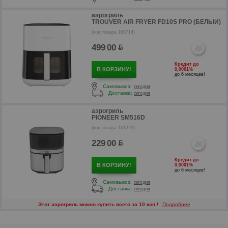
аэрогриль
TROUVER AIR FRYER FD10S PRO (БЕЛЫЙ)
(код товара 168714)
499
00
.
Кредит до
В КОРЗИНУ!
0,0001%
до 6 месяцев!
Самовывоз:
сегодня
р
Доставка:
сегодня
р
аэрогриль
PIONEER SM516D
(код товара 161229)
229
00
.
Кредит до
В КОРЗИНУ!
0,0001%
до 6 месяцев!
Самовывоз:
сегодня
Доставка:
сегодня
Этот аэрогриль можно купить всего за 10 коп.!
Подробнее