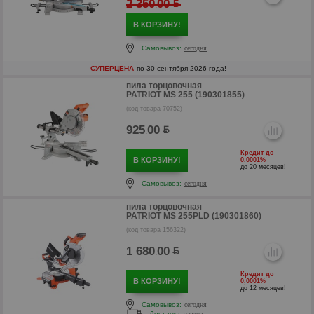
2 350
00
.
В КОРЗИНУ!
Самовывоз:
сегодня
СУПЕРЦЕНА
по 30 сентября 2026 года!
пила торцовочная
PATRIOT MS 255 (190301855)
(код товара 70752)
925
00
.
р
Кредит до
р
В КОРЗИНУ!
0,0001%
до 20 месяцев!
Самовывоз:
сегодня
пила торцовочная
PATRIOT MS 255PLD (190301860)
(код товара 156322)
1 680
00
.
Кредит до
В КОРЗИНУ!
0,0001%
до 12 месяцев!
Самовывоз:
сегодня
Доставка:
завтра