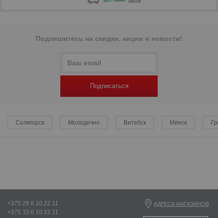
р
Подпишитесь на скидки, акции и новости!
Подписаться
Солигорск
Молодечно
Витебск
Минск
Гр
р
+375 29 6 10 22 11
АДРЕСА МАГАЗИНОВ
+375 33 6 10 22 11