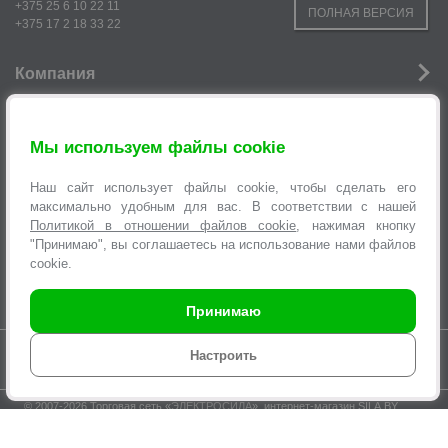
+375 25 6 10 22 11
ПОЛНАЯ ВЕРСИЯ
+375 17 2 18 33 22
Компания
Новости
Мы используем файлы cookie
Услуги
Наш сайт использует файлы cookie, чтобы сделать его
Информация
максимально удобным для вас. В соответствии с нашей
Политикой в отношении файлов cookie
, нажимая кнопку
Оформление заявок
"Принимаю", вы соглашаетесь на использование нами файлов
cookie.
Принимаю
Время работы интернет-магазина с 9.00 до 21.00 без выходных
Настроить
© 2007-2026 Торговая сеть «
ЭЛЕКТРОСИЛА
», интернет-магазин SILA.BY,
multi@sila.by
ООО «ЭЛЕКТРОСЕРВИС и Ко». Зарегистрировано Минским
городским исполнительным комитетом №970 от 31.08.2000г.
УНП 100373457. Регистрация в Торговом реестре Республики Беларусь