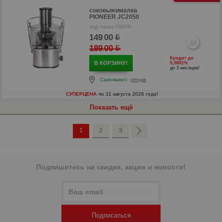
соковыжималка
р
PIONEER JC2050
(код товара 152974)
149
00
.
189
00
.
Кредит до
В КОРЗИНУ!
0,0001%
до 3 месяцев!
Самовывоз:
сегодня
СУПЕРЦЕНА
по 31 августа 2026 года!
Показать ещё
1
2
3
р
Подпишитесь на скидки, акции и новости!
Подписаться