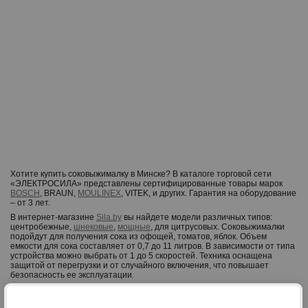
р
Хотите купить соковыжималку в Минске? В каталоге торговой сети
«ЭЛЕКТРОСИЛА» представлены сертифицированные товары марок
BOSCH
, BRAUN,
MOULINEX
, VITEK, и других. Гарантия на оборудование
– от 3 лет.
В интернет-магазине
Sila.by
вы найдете модели различных типов:
центробежные,
шнековые
,
мощные
, для цитрусовых. Соковыжималки
подойдут для получения сока из офощей, томатов, яблок. Объем
емкости для сока составляет от 0,7 до 11 литров. В зависимости от типа
устройства можно выбрать от 1 до 5 скоростей. Техника оснащена
защитой от перегрузки и от случайного включения, что повышает
безопасность ее эксплуатации.
Приобрести устройство можно в кредит. Также мы принимаем оплату
картами «SMART карта», «Халва», «КартаFun», «Черепаха», «Магнит»,