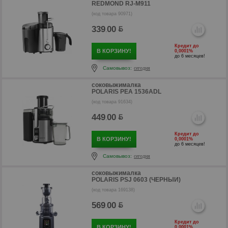
REDMOND RJ-M911
(код товара 90971)
р
339
00
.
Кредит до
В КОРЗИНУ!
0,0001%
до 6 месяцев!
Самовывоз:
сегодня
соковыжималка
POLARIS PEA 1536ADL
(код товара 91634)
449
00
.
Кредит до
В КОРЗИНУ!
0,0001%
до 6 месяцев!
р
Самовывоз:
сегодня
соковыжималка
POLARIS PSJ 0603 (ЧЕРНЫЙ)
(код товара 169138)
569
00
.
Кредит до
В КОРЗИНУ!
0,0001%