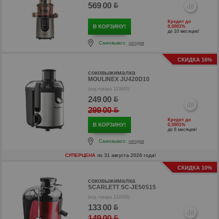
569
00
.
Кредит до
В КОРЗИНУ!
0,0001%
до 10 месяцев!
Самовывоз:
сегодня
СКИДКА 16%
соковыжималка
р
MOULINEX JU420D10
(код товара 123895)
р
249
00
.
299
00
.
Кредит до
В КОРЗИНУ!
0,0001%
до 6 месяцев!
Самовывоз:
сегодня
СУПЕРЦЕНА
по 31 августа 2026 года!
СКИДКА 10%
соковыжималка
SCARLETT SC-JE50S15
(код товара 122026)
133
00
.
149
00