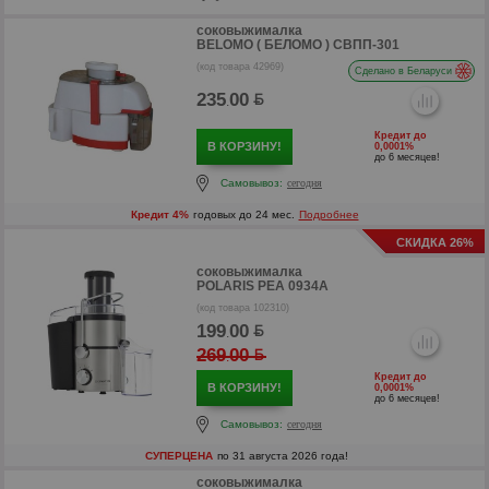
соковыжималка
BELOMO ( БЕЛОМО ) СВПП-301
(код товара 42969)
Сделано в Беларуси
235
00
.
Кредит до
В КОРЗИНУ!
0,0001%
до 6 месяцев!
Самовывоз:
сегодня
р
Кредит 4%
годовых до 24 мес.
Подробнее
р
СКИДКА 26%
соковыжималка
POLARIS PEA 0934A
(код товара 102310)
199
00
.
269
00
.
Кредит до
В КОРЗИНУ!
0,0001%
до 6 месяцев!
Самовывоз:
сегодня
СУПЕРЦЕНА
по 31 августа 2026 года!
соковыжималка