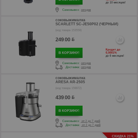
до 10 месяцев!
Самовывоз:
сегодня
соковыжималка
SCARLETT SC-JE50P02 (ЧЕРНЫЙ)
(код товара 153559)
р
249
00
.
Кредит до
В КОРЗИНУ!
0,0001%
до 6 месяцев!
Самовывоз:
сегодня
Доставка:
сегодня
соковыжималка
ARESA AR-2505
(код товара 159972)
439
00
.
В КОРЗИНУ!
Самовывоз:
от 2 до 7 дней
Доставка:
от 2 до 7 дней
р
СКИДКА 21%