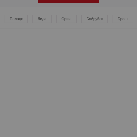
Полоцк
Лида
Орша
Бобруйск
Брест
р
р