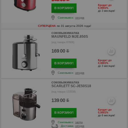
.
р
Кредит до
В КОРЗИНУ!
0,0001%
до 3 месяцев!
Самовывоз:
сегодня
СУПЕРЦЕНА
по 31 августа 2026 года!
соковыжималка
MAUNFELD MJE.850S
(код товара 87608)
169
00
.
Кредит до
В КОРЗИНУ!
0,0001%
до 3 месяцев!
Самовывоз:
сегодня
соковыжималка
р
SCARLETT SC-JE50S18
(код товара 133538)
р
139
00
.
Кредит до
В КОРЗИНУ!
0,0001%
до 6 месяцев!
Самовывоз:
завтра
Доставка:
сегодня