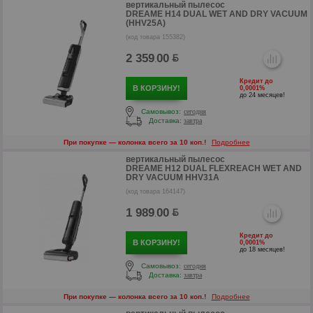
вертикальный пылесос
DREAME H14 DUAL WET AND DRY VACUUM
р
(HHV25A)
(код товара 155382)
р
2 359
00
.
Кредит до
В КОРЗИНУ!
0,0001%
до 24 месяцев!
Самовывоз:
сегодня
Доставка:
завтра
При покупке — колонка всего за 10 коп.!
Подробнее
вертикальный пылесос
DREAME H12 DUAL FLEXREACH WET AND
DRY VACUUM HHV31A
(код товара 164147)
1 989
00
.
р
Кредит до
В КОРЗИНУ!
0,0001%
до 18 месяцев!
р
Самовывоз:
сегодня
Доставка:
завтра
При покупке — колонка всего за 10 коп.!
Подробнее