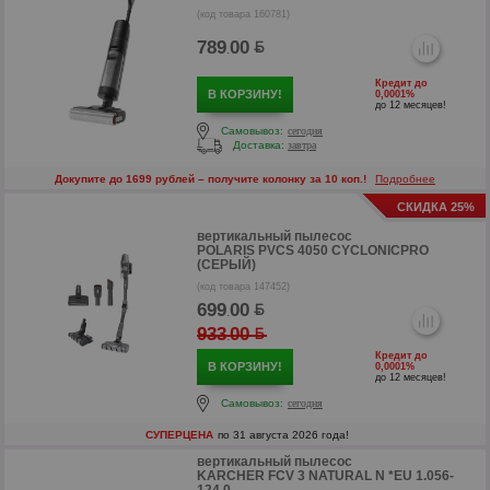
(код товара 160781)
789
00
.
Кредит до
В КОРЗИНУ!
0,0001%
до 12 месяцев!
Самовывоз:
сегодня
Доставка:
завтра
Докупите до 1699 рублей – получите колонку за 10 коп.!
Подробнее
СКИДКА 25%
вертикальный пылесос
POLARIS PVCS 4050 CYCLONICPRO
(СЕРЫЙ)
(код товара 147452)
699
00
.
933
00
.
р
Кредит до
В КОРЗИНУ!
0,0001%
до 12 месяцев!
Самовывоз:
сегодня
СУПЕРЦЕНА
по 31 августа 2026 года!
вертикальный пылесос
KARCHER FCV 3 NATURAL N *EU 1.056-