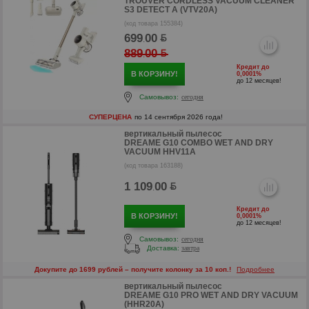
TROUVER CORDLESS VACUUM CLEANER
S3 DETECT A (VTV20A)
(код товара 155384)
699
00
.
889
00
.
Кредит до
В КОРЗИНУ!
0,0001%
р
до 12 месяцев!
Самовывоз:
сегодня
СУПЕРЦЕНА
по 14 сентября 2026 года!
вертикальный пылесос
DREAME G10 COMBO WET AND DRY
VACUUM HHV11A
(код товара 163188)
1 109
00
.
Кредит до
В КОРЗИНУ!
0,0001%
до 12 месяцев!
Самовывоз:
сегодня
Доставка:
завтра
Докупите до 1699 рублей – получите колонку за 10 коп.!
Подробнее
вертикальный пылесос
DREAME G10 PRO WET AND DRY VACUUM
р
(HHR20A)