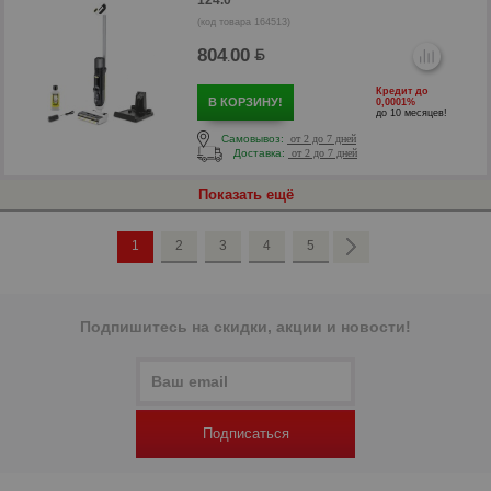
124.0
(код товара 164513)
804
00
.
Кредит до
В КОРЗИНУ!
0,0001%
до 10 месяцев!
Самовывоз:
от 2 до 7 дней
Доставка:
от 2 до 7 дней
Показать ещё
р
1
2
3
4
5
Подпишитесь на скидки, акции и новости!
Подписаться