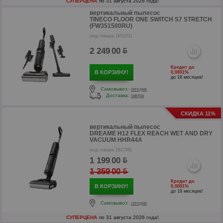
СУПЕРЦЕНА
по 31 августа 2026 года!
вертикальный пылесос
TINECO FLOOR ONE SWITCH S7 STRETCH
(FW351500RU)
(код товара 165101)
2 249
00
.
Кредит до
В КОРЗИНУ!
0,0001%
до 18 месяцев!
Самовывоз:
сегодня
Доставка:
завтра
СКИДКА 11%
р
вертикальный пылесос
DREAME H12 FLEX REACH WET AND DRY
VACUUM HHR44A
р
(код товара 161788)
1 199
00
.
1 359
00
.
Кредит до
В КОРЗИНУ!
0,0001%
до 18 месяцев!
Самовывоз:
сегодня
СУПЕРЦЕНА
по 31 августа 2026 года!