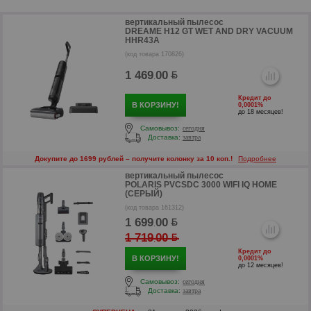
вертикальный пылесос
DREAME H12 GT WET AND DRY VACUUM
HHR43A
(код товара 170826)
1 469
00
.
Кредит до
В КОРЗИНУ!
0,0001%
до 18 месяцев!
Самовывоз:
сегодня
Доставка:
завтра
Докупите до 1699 рублей – получите колонку за 10 коп.!
Подробнее
вертикальный пылесос
POLARIS PVCSDC 3000 WIFI IQ HOME
(СЕРЫЙ)
(код товара 161312)
1 699
00
.
1 719
00
.
Кредит до
В КОРЗИНУ!
0,0001%
р
до 12 месяцев!
Самовывоз:
сегодня
Доставка:
завтра