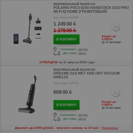
вертикальный пылесос
POLARIS PVCS 8200 HANDSTICK DUO PRO
WI-FI IQ HOME (ГРАФИТОВЫЙ)
(код товара 163489)
1 249
00
.
1 279
00
.
Кредит до
В КОРЗИНУ!
0,0001%
до 12 месяцев!
р
Самовывоз:
сегодня
Доставка:
завтра
СУПЕРЦЕНА
по 31 августа 2026 года!
вертикальный пылесос
DREAME G10 WET AND DRY VACUUM
HHR12A
(код товара 163570)
609
00
.
Кредит до
В КОРЗИНУ!
0,0001%
до 10 месяцев!
Самовывоз:
сегодня
Доставка:
завтра
Докупите до 1699 рублей – получите колонку за 10 коп.!
Подробнее