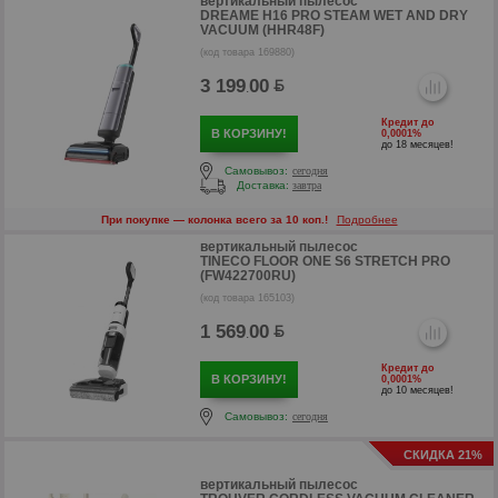
вертикальный пылесос
DREAME H16 PRO STEAM WET AND DRY
VACUUM (HHR48F)
(код товара 169880)
3 199
00
.
Кредит до
В КОРЗИНУ!
0,0001%
до 18 месяцев!
Самовывоз:
сегодня
Доставка:
завтра
При покупке — колонка всего за 10 коп.!
Подробнее
вертикальный пылесос
р
TINECO FLOOR ONE S6 STRETCH PRO
(FW422700RU)
(код товара 165103)
1 569
00
.
Кредит до
В КОРЗИНУ!
0,0001%
до 10 месяцев!
Самовывоз:
сегодня
СКИДКА 21%
вертикальный пылесос