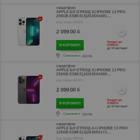
смартфон
APPLE Б/У (ГРЕЙД A) IPHONE 13 PRO
256GB ESIM ELN2638A0481
(СЕРЕБРИСТЫЙ)
(код товара 166323)
2 099
00
.
Кредит до
В КОРЗИНУ!
0,0001%
до 10 месяцев!
Самовывоз:
сегодня
смартфон
р
APPLE Б/У (ГРЕЙД A) IPHONE 13 PRO
256GB ESIM ELN2638A0480
(ГРАФИТОВЫЙ)
(код товара 168265)
2 099
00
.
Кредит до
В КОРЗИНУ!
0,0001%
до 10 месяцев!
Самовывоз:
сегодня
смартфон
APPLE Б/У (ГРЕЙД A+) IPHONE 13 PRO
128GB ESIM ELN2638X0173
(СЕРЕБРИСТЫЙ)
(код товара 166318)