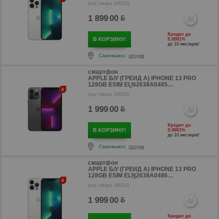
(СЕРЕБРИСТЫЙ)
(код товара 166320)
1 899
00
.
Кредит до
В КОРЗИНУ!
0,0001%
до 10 месяцев!
Самовывоз:
сегодня
смартфон
APPLE Б/У (ГРЕЙД A) IPHONE 13 PRO
128GB ESIM ELN2638A0485
(ГРАФИТОВЫЙ)
(код товара 166315)
1 999
00
.
Кредит до
В КОРЗИНУ!
0,0001%
р
до 10 месяцев!
Самовывоз:
сегодня
смартфон
APPLE Б/У (ГРЕЙД A) IPHONE 13 PRO
128GB ESIM ELN2638A0486
(СЕРЕБРИСТЫЙ)
(код товара 166316)
1 999
00
.
Кредит до