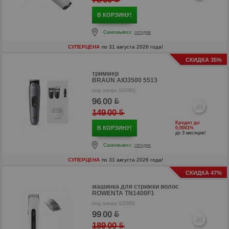
.
В КОРЗИНУ!
Самовывоз:
сегодня
р
СУПЕРЦЕНА
по 31 августа 2026 года!
р
СКИДКА 35%
триммер
BRAUN AIO3500 5513
(код товара 162390)
96
00
.
149
00
.
Кредит до
В КОРЗИНУ!
0,0001%
до 3 месяцев!
Самовывоз:
сегодня
СУПЕРЦЕНА
по 31 августа 2026 года!
СКИДКА 47%
машинка для стрижки волос
ROWENTA TN1400F1
(код товара 115395)
р
99
00
.
р
189
00
.