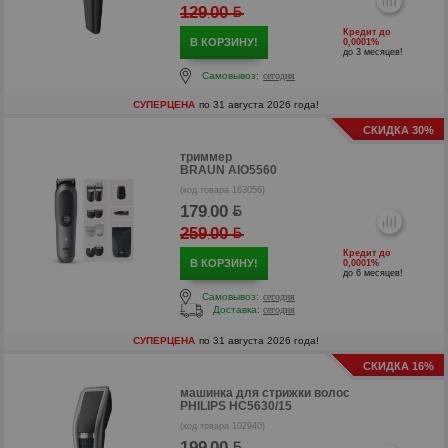
129
00
.
Кредит до
В КОРЗИНУ!
0,0001%
до 3 месяцев!
Самовывоз:
сегодня
СУПЕРЦЕНА
по 31 августа 2026 года!
СКИДКА 30%
триммер
BRAUN AIO5560
р
(код товара 163056)
179
00
.
р
259
00
.
Кредит до
В КОРЗИНУ!
0,0001%
до 6 месяцев!
Самовывоз:
сегодня
Доставка:
сегодня
СУПЕРЦЕНА
по 31 августа 2026 года!
СКИДКА 16%
машинка для стрижки волос
PHILIPS HC5630/15
(код товара 102940)
199
00