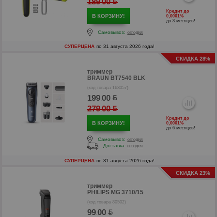
189
00
.
р
Кредит до
В КОРЗИНУ!
0,0001%
до 3 месяцев!
Самовывоз:
сегодня
СУПЕРЦЕНА
по 31 августа 2026 года!
СКИДКА 28%
триммер
BRAUN BT7540 BLK
(код товара 163057)
199
00
.
279
00
.
Кредит до
В КОРЗИНУ!
0,0001%
до 6 месяцев!
Самовывоз:
сегодня
Доставка:
сегодня
р
СУПЕРЦЕНА
по 31 августа 2026 года!
р
СКИДКА 23%
триммер
PHILIPS MG 3710/15
(код товара 80502)
99
00
.