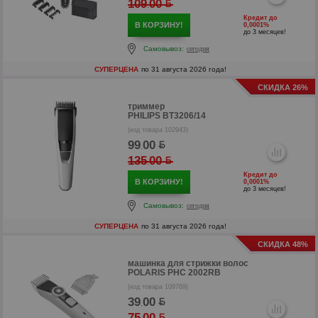
109
00
.
Кредит до
В КОРЗИНУ!
0,0001%
до 3 месяцев!
Самовывоз:
сегодня
СУПЕРЦЕНА
по 31 августа 2026 года!
СКИДКА 26%
триммер
PHILIPS BT3206/14
(код товара 102943)
р
99
00
.
135
00
р
.
Кредит до
В КОРЗИНУ!
0,0001%
до 3 месяцев!
Самовывоз:
сегодня
СУПЕРЦЕНА
по 31 августа 2026 года!
СКИДКА 48%
машинка для стрижки волос
POLARIS PHC 2002RB
(код товара 109769)
39
00
.
75
00