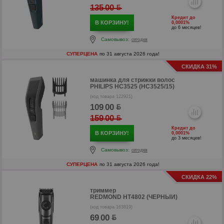
135
00
.
Кредит до
В КОРЗИНУ!
0,0001%
до 6 месяцев!
Самовывоз:
сегодня
СУПЕРЦЕНА
по 31 августа 2026 года!
СКИДКА 31%
машинка для стрижки волос
р
PHILIPS HC3525 (HC3525/15)
(код товара 122921)
р
109
00
.
159
00
.
Кредит до
В КОРЗИНУ!
0,0001%
до 3 месяцев!
Самовывоз:
сегодня
СУПЕРЦЕНА
по 31 августа 2026 года!
СКИДКА 22%
триммер
REDMOND HT4802 (ЧЕРНЫЙ)
(код товара 163819)
69
00
.