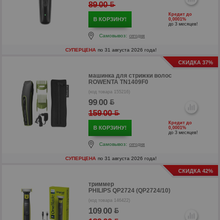
89
00
.
Кредит до
В КОРЗИНУ!
0,0001%
до 3 месяцев!
р
Самовывоз:
сегодня
СУПЕРЦЕНА
по 31 августа 2026 года!
р
СКИДКА 37%
машинка для стрижки волос
ROWENTA TN1409F0
(код товара 155216)
99
00
.
159
00
.
Кредит до
В КОРЗИНУ!
0,0001%
до 3 месяцев!
Самовывоз:
сегодня
СУПЕРЦЕНА
по 31 августа 2026 года!
СКИДКА 42%
триммер
PHILIPS QP2724 (QP2724/10)
(код товара 146422)
р
109
00
.