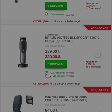
Кредит до
В КОРЗИНУ!
0,0001%
до 3 месяцев!
Самовывоз:
сегодня
СУПЕРЦЕНА
по 31 августа 2026 года!
СКИДКА 27%
триммер
BRAUN AIO7560 BLKSPCGRY 5807 С
ПОДСТ Д/ЗАР 5810
(код товара 162391)
239
00
.
329
00
.
Кредит до
В КОРЗИНУ!
0,0001%
до 6 месяцев!
р
Самовывоз:
сегодня
Доставка:
сегодня
р
СУПЕРЦЕНА
по 31 августа 2026 года!
СКИДКА 37%
машинка для стрижки волос
PHILIPS HC3505 (HC3505/15)
(код товара 121588)
84
00
.