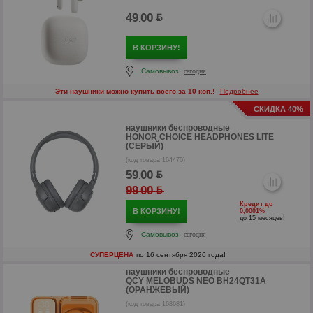
р
49
00
.
р
В КОРЗИНУ!
Самовывоз:
сегодня
Эти наушники можно купить всего за 10 коп.!
Подробнее
СКИДКА 40%
наушники беспроводные
HONOR CHOICE HEADPHONES LITE
(СЕРЫЙ)
(код товара 164470)
59
00
.
99
00
.
Кредит до
В КОРЗИНУ!
0,0001%
до 15 месяцев!
Самовывоз:
сегодня
СУПЕРЦЕНА
по 16 сентября 2026 года!
р
наушники беспроводные
QCY MELOBUDS NEO BH24QT31A
р
(ОРАНЖЕВЫЙ)
(код товара 168681)