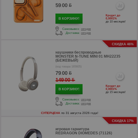
59
00
.
Кредит до
В КОРЗИНУ!
0,0001%
до 10 месяцев!
Самовывоз:
сегодня
Доставка:
сегодня
СКИДКА 46%
наушники беспроводные
MONSTER N-TUNE MINI 01 MH22235
(БЕЖЕВЫЙ)
(код товара 165605)
79
00
.
р
149
00
.
Кредит до
В КОРЗИНУ!
0,0001%
до 15 месяцев!
Самовывоз:
сегодня
Доставка:
сегодня
СУПЕРЦЕНА
по 31 августа 2026 года!
СКИДКА 17%
игровая гарнитура
REDRAGON DIOMEDES (71126)