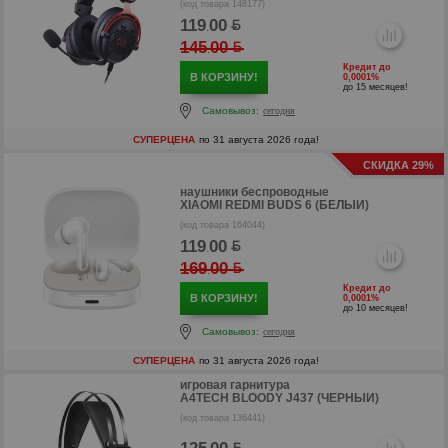
(код товара 148177)
119
00
.
145
00
.
Кредит до
В КОРЗИНУ!
0,0001%
до 15 месяцев!
Самовывоз:
сегодня
р
СУПЕРЦЕНА
по 31 августа 2026 года!
СКИДКА 29%
р
наушники беспроводные
XIAOMI REDMI BUDS 6 (БЕЛЫЙ)
(код товара 164044)
119
00
.
169
00
.
Кредит до
В КОРЗИНУ!
0,0001%
до 10 месяцев!
Самовывоз:
сегодня
СУПЕРЦЕНА
по 31 августа 2026 года!
игровая гарнитура
A4TECH BLOODY J437 (ЧЕРНЫЙ)
(код товара 136441)