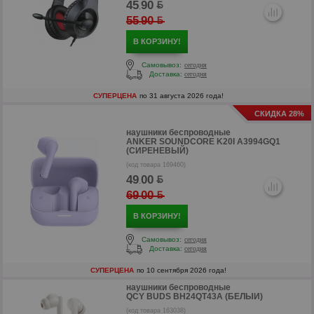
45
90
.
55
90
.
В КОРЗИНУ!
Самовывоз:
сегодня
Доставка:
сегодня
СУПЕРЦЕНА
по 31 августа 2026 года!
р
СКИДКА 28%
наушники беспроводные
ANKER SOUNDCORE K20I A3994GQ1
(СИРЕНЕВЫЙ)
(код товара 169460)
49
00
.
69
00
.
В КОРЗИНУ!
Самовывоз:
сегодня
Доставка:
сегодня
СУПЕРЦЕНА
по 10 сентября 2026 года!
наушники беспроводные
QCY BUDS BH24QT43A (БЕЛЫЙ)
(код товара 163038)