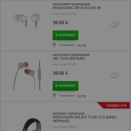
наушники проводные
PANASONIC RP-HJE125E-W
(код товара 36728)
36
00
.
В КОРЗИНУ!
Самовывоз:
сегодня
наушники проводные
JBL T110 (БЕЛЫЙ)
(код товара 81945)
39
00
.
В КОРЗИНУ!
Самовывоз:
сегодня
р
СКИДКА 17%
игровая гарнитура
REDRAGON PELIAS 71187 (3.5 ДЖЕК,
ЧЕРНЫЕ)
(код товара 164912)