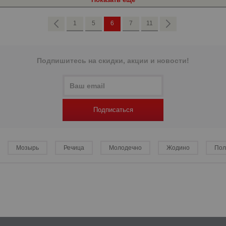
1
5
6
7
11
Подпишитесь на скидки, акции и новости!
р
р
Подписаться
Мозырь
Речица
Молодечно
Жодино
Пол
р