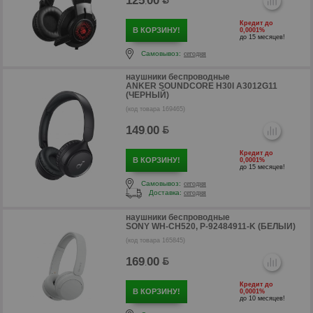
125
00
.
р
Кредит до
В КОРЗИНУ!
0,0001%
до 15 месяцев!
Самовывоз:
сегодня
наушники беспроводные
ANKER SOUNDCORE H30I A3012G11
(ЧЕРНЫЙ)
(код товара 169465)
149
00
.
Кредит до
В КОРЗИНУ!
0,0001%
до 15 месяцев!
Самовывоз:
сегодня
Доставка:
сегодня
наушники беспроводные
SONY WH-CH520, P-92484911-K (БЕЛЫЙ)
р
(код товара 165845)
р
169
00
.
Кредит до
В КОРЗИНУ!
0,0001%
до 10 месяцев!