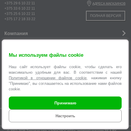
+375 29 6 10 22 11
АДРЕСА МАГАЗИНОВ
+375 33 6 10 22 11
+375 25 6 10 22 11
ПОЛНАЯ ВЕРСИЯ
+375 17 2 18 33 22
Компания
Новости
Мы используем файлы cookie
Услуги
Наш сайт использует файлы cookie, чтобы сделать его
Информация
максимально удобным для вас. В соответствии с нашей
р
Политикой в отношении файлов cookie
, нажимая кнопку
Оформление заявок
"Принимаю", вы соглашаетесь на использование нами файлов
cookie.
Принимаю
Время работы интернет-магазина с 9.00 до 21.00 без выходных
Настроить
© 2007-2026 Торговая сеть «
ЭЛЕКТРОСИЛА
», интернет-магазин SILA.BY,