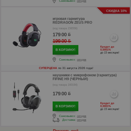
Самовывоз:
сегодня
СКИДКА 10%
игровая гарнитура
REDRAGON ZEUS PRO
(код товара 156556)
179
00
.
199
00
.
Кредит до
В КОРЗИНУ!
0,0001%
до 15 месяцев!
Самовывоз:
сегодня
СУПЕРЦЕНА
по 31 августа 2026 года!
р
наушники с микрофоном (гарнитура)
FIFINE H9 (ЧЕРНЫЙ)
р
(код товара 160194)
179
00
.
Кредит до
В КОРЗИНУ!
0,0001%
до 15 месяцев!
Самовывоз:
сегодня
Доставка:
сегодня
Показать ещё