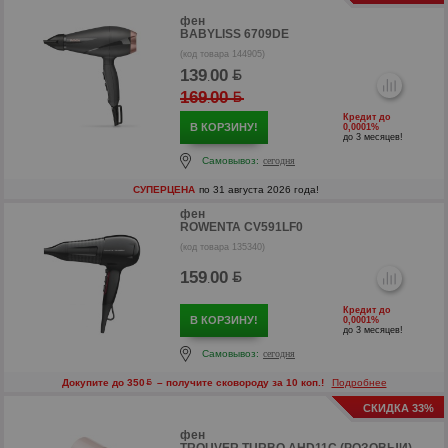
фен
BABYLISS 6709DE
(код товара 144905)
139
00
.
169
00
.
Кредит до
В КОРЗИНУ!
0,0001%
до 3 месяцев!
Самовывоз:
сегодня
СУПЕРЦЕНА
по 31 августа 2026 года!
фен
ROWENTA CV591LF0
(код товара 135340)
159
00
.
р
Кредит до
В КОРЗИНУ!
0,0001%
р
до 3 месяцев!
Самовывоз:
сегодня
Докупите до 350
– получите сковороду за 10 коп.!
Подробнее
СКИДКА 33%
фен