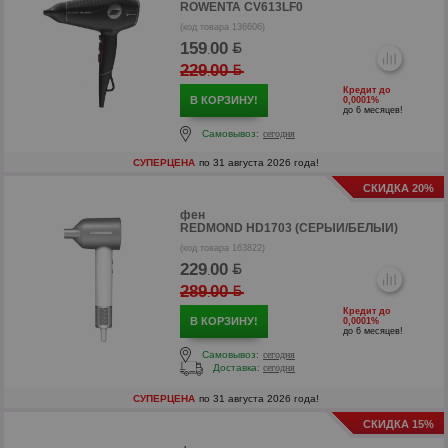
ROWENTA CV613LF0
(код товара 136606)
159
00
.
229
00
.
Кредит до
В КОРЗИНУ!
0,0001%
до 6 месяцев!
Самовывоз:
сегодня
СУПЕРЦЕНА
по 31 августа 2026 года!
СКИДКА 20%
фен
REDMOND HD1703 (СЕРЫЙ/БЕЛЫЙ)
(код товара 163822)
229
00
.
289
00
.
р
Кредит до
В КОРЗИНУ!
0,0001%
р
до 6 месяцев!
Самовывоз:
сегодня
Доставка:
сегодня
СУПЕРЦЕНА
по 31 августа 2026 года!
СКИДКА 15%