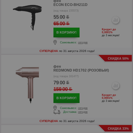
фен
ECON ECO-BH211D
(код товара 155573)
55
00
.
65
00
.
Кредит до
В КОРЗИНУ!
0,0001%
до 3 месяцев!
Самовывоз:
сегодня
СУПЕРЦЕНА
по 31 августа 2026 года!
р
СКИДКА 50%
р
фен
REDMOND HD1702 (РОЗОВЫЙ)
(код товара 161477)
79
00
.
159
00
.
Кредит до
В КОРЗИНУ!
0,0001%
до 3 месяцев!
Самовывоз:
сегодня
Доставка:
сегодня
СУПЕРЦЕНА
по 31 августа 2026 года!
СКИДКА 33%