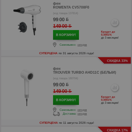
фен
ROWENTA CV5708F0
(код товара 137814)
р
99
00
.
149
00
р
.
Кредит до
В КОРЗИНУ!
0,0001%
до 3 месяцев!
Самовывоз:
сегодня
СУПЕРЦЕНА
по 31 августа 2026 года!
СКИДКА 33%
фен
TROUVER TURBO AHD11C (БЕЛЫЙ)
(код товара 160704)
99
00
.
149
00
.
Кредит до
В КОРЗИНУ!
0,0001%
до 3 месяцев!
Самовывоз:
сегодня
р
Доставка:
сегодня
СУПЕРЦЕНА
по 11 августа 2026 года!
р
СКИДКА 17%