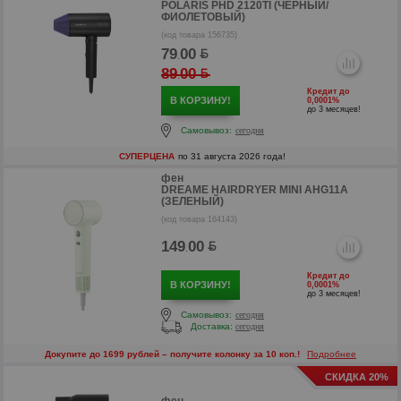
POLARIS PHD 2120TI (ЧЕРНЫЙ/
ФИОЛЕТОВЫЙ)
(код товара 156735)
р
79
00
.
89
00
.
Кредит до
В КОРЗИНУ!
0,0001%
до 3 месяцев!
Самовывоз:
сегодня
СУПЕРЦЕНА
по 31 августа 2026 года!
р
фен
DREAME НAIRDRYER MINI AHG11A
(ЗЕЛЕНЫЙ)
(код товара 164143)
149
00
.
Кредит до
В КОРЗИНУ!
0,0001%
до 3 месяцев!
Самовывоз:
сегодня
Доставка:
сегодня
Докупите до 1699 рублей – получите колонку за 10 коп.!
Подробнее
СКИДКА 20%