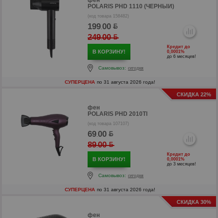
фен
POLARIS PHD 1110 (ЧЕРНЫЙ)
(код товара 158482)
199
00
.
249
00
.
р
Кредит до
В КОРЗИНУ!
0,0001%
р
до 6 месяцев!
Самовывоз:
сегодня
СУПЕРЦЕНА
по 31 августа 2026 года!
СКИДКА 22%
фен
POLARIS PHD 2010TI
(код товара 107107)
69
00
.
89
00
.
Кредит до
В КОРЗИНУ!
0,0001%
до 3 месяцев!
Самовывоз:
сегодня
СУПЕРЦЕНА
по 31 августа 2026 года!
р
СКИДКА 30%
фен