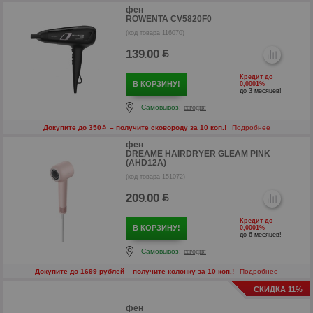
фен
р
ROWENTA CV5820F0
(код товара 116070)
139
00
.
Кредит до
В КОРЗИНУ!
0,0001%
до 3 месяцев!
Самовывоз:
сегодня
Докупите до 350
– получите сковороду за 10 коп.!
Подробнее
фен
DREAME HAIRDRYER GLEAM PINK
(AHD12A)
(код товара 151072)
209
00
.
Кредит до
В КОРЗИНУ!
0,0001%
р
до 6 месяцев!
Самовывоз:
сегодня
Докупите до 1699 рублей – получите колонку за 10 коп.!
Подробнее
СКИДКА 11%
фен