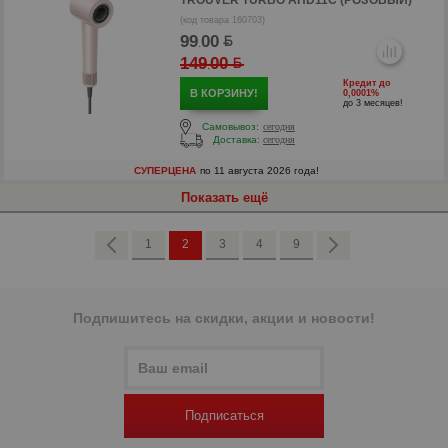
TROUVER TURBO AHD11C (РОЗОВЫЙ)
(код товара 160703)
99
00
.
149
00
.
Кредит до
В КОРЗИНУ!
0,0001%
до 3 месяцев!
Самовывоз:
сегодня
Доставка:
сегодня
СУПЕРЦЕНА
по 11 августа 2026 года!
р
Показать ещё
р
1
2
3
4
9
Подпишитесь на скидки, акции и новости!
Подписаться