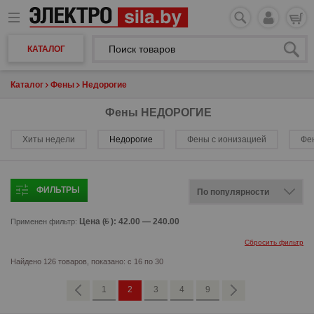
КАТАЛОГ
Каталог
Фены
Недорогие
Фены НЕДОРОГИЕ
Хиты недели
Недорогие
Фены с ионизацией
Фе
ФИЛЬТРЫ
Цена (
): 42.00 — 240.00
Применен фильтр:
Сбросить фильтр
Найдено 126 товаров, показано: с 16 по 30
1
2
3
4
9