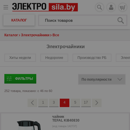
КАТАЛОГ
Каталог
Электрочайники
Все
Электрочайники
Хиты недели
Недорогие
Производство РБ
Элек
ФИЛЬТРЫ
252 товара, показано: с 46 по 60
1
3
4
5
17
чайник
TEFAL KI840830
(код товара 142737)