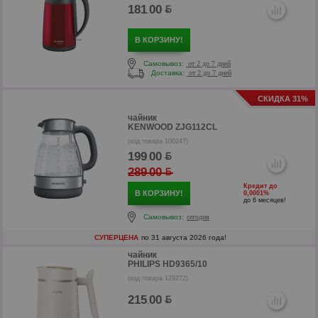
181
00
.
В КОРЗИНУ!
Самовывоз:
от 2 до 7 дней
Доставка:
от 2 до 7 дней
СКИДКА 31%
чайник
KENWOOD ZJG112CL
(код товара 100247)
199
00
.
р
289
00
.
Кредит до
В КОРЗИНУ!
0,0001%
до 6 месяцев!
Самовывоз:
сегодня
СУПЕРЦЕНА
по 31 августа 2026 года!
чайник
PHILIPS HD9365/10
(код товара 129272)
р
215
00
.