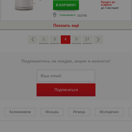
Кредит до
В КОРЗИНУ!
0,0001%
до 3 месяцев!
Самовывоз:
сегодня
р
Показать ещё
1
3
4
5
17
Подпишитесь на скидки, акции и новости!
Подписаться
р
Калинковичи
Мозырь
Речица
Молодечно