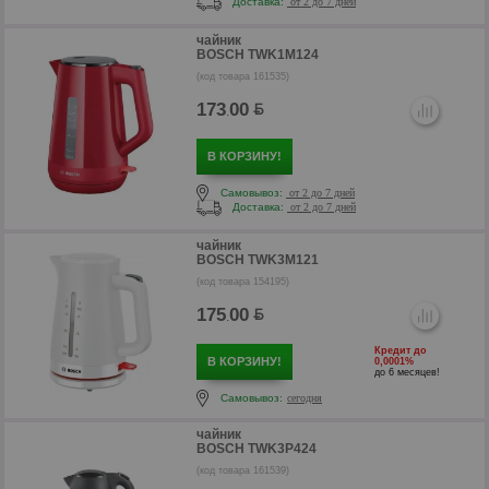
Доставка:
от 2 до 7 дней
чайник
р
BOSCH TWK1M124
(код товара 161535)
173
00
.
В КОРЗИНУ!
р
Самовывоз:
от 2 до 7 дней
Доставка:
от 2 до 7 дней
чайник
BOSCH TWK3M121
(код товара 154195)
175
00
.
Кредит до
В КОРЗИНУ!
0,0001%
до 6 месяцев!
Самовывоз:
сегодня
чайник
BOSCH TWK3P424
р
(код товара 161539)