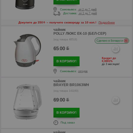
Самовывоз:
от 2 до 7 дней
Доставка:
от 2 до 7 дней
Докупите до 350
– получите сковороду за 10 коп.!
Подробнее
р
чайник
POLLY ЛЮКС ЕК-10 (БЕЛ-СЕР)
(код товара 48518)
Сделано в Беларуси
65
00
.
Кредит до
В КОРЗИНУ!
0,0001%
до 3 месяцев!
Самовывоз:
сегодня
р
чайник
BRAYER BR1063WH
(код товара 141160)
69
00
.
р
В КОРЗИНУ!
Под заказ
чайник