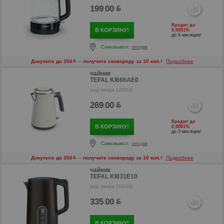
199
00
.
Кредит до
В КОРЗИНУ!
0,0001%
до 6 месяцев!
Самовывоз:
сегодня
Докупите до 350
– получите сковороду за 10 коп.!
Подробнее
чайник
TEFAL KI666AE0
(код товара 170918)
269
00
.
р
Кредит до
В КОРЗИНУ!
0,0001%
до 3 месяцев!
Самовывоз:
сегодня
Докупите до 350
– получите сковороду за 10 коп.!
Подробнее
чайник
TEFAL KI831E10
(код товара 155218)
335
00
.
р
В КОРЗИНУ!