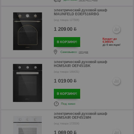
электрический духовой шкаф
MAUNFELD EOEF516RBG
(код товара 127506)
1 209
00
.
р
Кредит до
В КОРЗИНУ!
0,0001%
до 6 месяцев!
Самовывоз:
сегодня
электрический духовой шкаф
HOMSAIR OEF451BK
(код товара 146431)
1 019
00
.
В КОРЗИНУ!
Под заказ
электрический духовой шкаф
HOMSAIR OEF451WH
р
(код товара 172024)
1 069
00
.