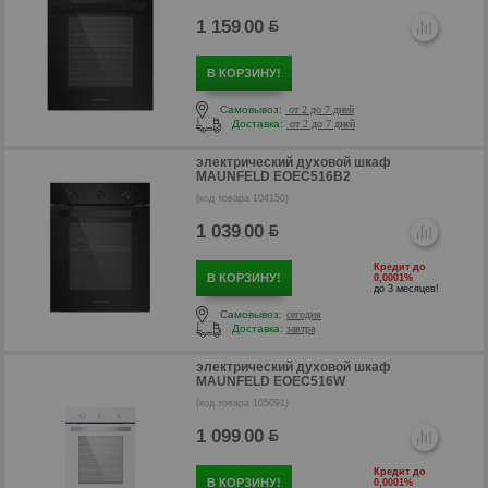
1 159
00
.
В КОРЗИНУ!
Самовывоз:
от 2 до 7 дней
Доставка:
от 2 до 7 дней
электрический духовой шкаф
MAUNFELD EOEC516B2
(код товара 104150)
1 039
00
.
Кредит до
р
В КОРЗИНУ!
0,0001%
до 3 месяцев!
Самовывоз:
сегодня
Доставка:
завтра
электрический духовой шкаф
MAUNFELD EOEC516W
(код товара 105091)
1 099
00
.
Кредит до
В КОРЗИНУ!
0,0001%