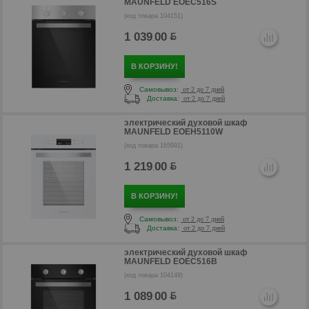
MAUNFELD EOEC516S
(код товара 104151)
1 039
00
.
В КОРЗИНУ!
Самовывоз:
от 2 до 7 дней
Доставка:
от 2 до 7 дней
электрический духовой шкаф
MAUNFELD EOEH5110W
р
(код товара 165991)
1 219
00
.
В КОРЗИНУ!
Самовывоз:
от 2 до 7 дней
Доставка:
от 2 до 7 дней
электрический духовой шкаф
MAUNFELD EOEC516B
(код товара 104149)
1 089
00
.