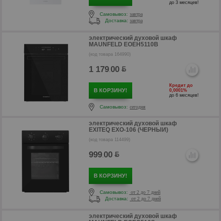
до 3 месяцев!
Самовывоз:
завтра
Доставка:
завтра
электрический духовой шкаф
р
MAUNFELD EOEH5110B
(код товара 164990)
1 179
00
.
Кредит до
В КОРЗИНУ!
0,0001%
до 6 месяцев!
Самовывоз:
сегодня
электрический духовой шкаф
EXITEQ EXO-106 (ЧЕРНЫЙ)
(код товара 114499)
999
00
.
В КОРЗИНУ!
р
Самовывоз:
от 2 до 7 дней
Доставка:
от 2 до 7 дней
электрический духовой шкаф