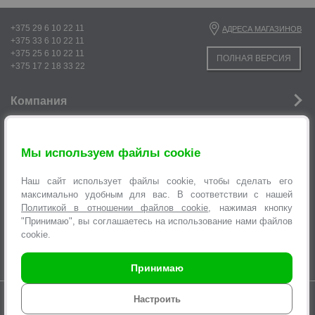
+375 29 6 10 22 11
АДРЕСА МАГАЗИНОВ
+375 33 6 10 22 11
р
+375 25 6 10 22 11
ПОЛНАЯ ВЕРСИЯ
+375 17 2 18 33 22
Компания
Новости
Мы используем файлы cookie
Услуги
Наш сайт использует файлы cookie, чтобы сделать его
Информация
максимально удобным для вас. В соответствии с нашей
Политикой в отношении файлов cookie
, нажимая кнопку
Оформление заявок
"Принимаю", вы соглашаетесь на использование нами файлов
cookie.
р
Принимаю
Время работы интернет-магазина с 9.00 до 21.00 без выходных
Настроить