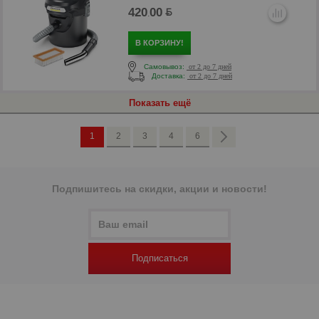
420
00
.
В КОРЗИНУ!
Самовывоз:
от 2 до 7 дней
Доставка:
от 2 до 7 дней
р
Показать ещё
1
2
3
4
6
Подпишитесь на скидки, акции и новости!
Подписаться
р