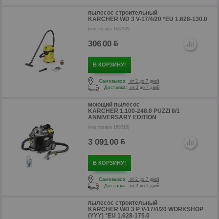
р
пылесос строительный
KARCHER WD 3 V-17/4/20 *EU 1.628-130.0
(код товара 168702)
306
00
.
В КОРЗИНУ!
Самовывоз:
от 2 до 7 дней
Доставка:
от 2 до 7 дней
моющий пылесос
KARCHER 1.100-248.0 PUZZI 8/1
ANNIVERSARY EDITION
(код товара 169318)
3 091
00
.
р
В КОРЗИНУ!
Самовывоз:
от 2 до 7 дней
Доставка:
от 2 до 7 дней
пылесос строительный
KARCHER WD 3 P V-17/4/20 WORKSHOP
(YYY) *EU 1.628-175.0