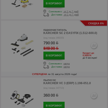
В КОРЗИНУ!
Самовывоз:
от 2 до 7 дней
Доставка:
от 2 до 7 дней
СКИДКА 6%
пароочиститель
KARCHER SC 2 EASYFIX (1.512-600.0)
(код товара 160233)
790
00
.
849
00
.
Кредит до
В КОРЗИНУ!
0,0001%
до 6 месяцев!
Самовывоз:
завтра
р
Доставка:
завтра
СУПЕРЦЕНА
по 31 августа 2026 года!
пылесос
KARCHER VC 3 (ERP) 1.198-051.0
(код товара 147713)
360
00
.
В КОРЗИНУ!