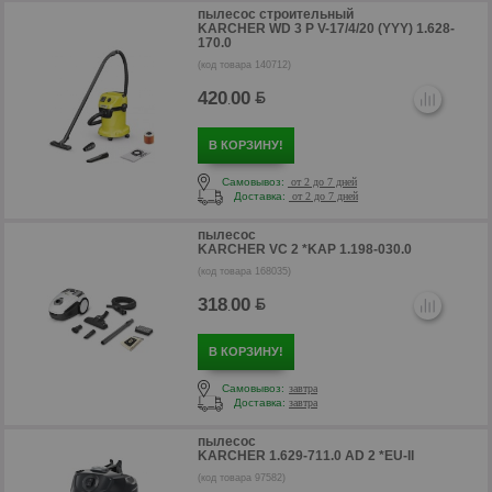
пылесос строительный
KARCHER WD 3 P V-17/4/20 (YYY) 1.628-
170.0
(код товара 140712)
420
00
.
В КОРЗИНУ!
Самовывоз:
от 2 до 7 дней
Доставка:
от 2 до 7 дней
пылесос
KARCHER VC 2 *KAP 1.198-030.0
(код товара 168035)
р
318
00
.
р
В КОРЗИНУ!
Самовывоз:
завтра
Доставка:
завтра
пылесос
KARCHER 1.629-711.0 AD 2 *EU-II
(код товара 97582)