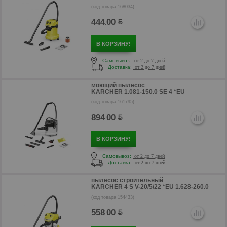
(код товара 168034)
444
00
.
В КОРЗИНУ!
Самовывоз:
от 2 до 7 дней
р
Доставка:
от 2 до 7 дней
моющий пылесос
KARCHER 1.081-150.0 SE 4 *EU
(код товара 161795)
894
00
.
В КОРЗИНУ!
Самовывоз:
от 2 до 7 дней
Доставка:
от 2 до 7 дней
пылесос строительный
KARCHER 4 S V-20/5/22 *EU 1.628-260.0
(код товара 154433)
558
00
.
р