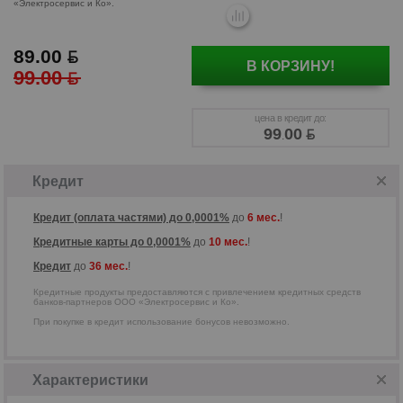
89.00
В КОРЗИНУ!
99.00
Кредитные продукты предоставляются
цена в кредит до:
с привлечением кредитных средств
99
00
банков-партнеров ООО
.
«Электросервис и Ко».
Кредит
Кредит (оплата частями) до 0,0001%
до
6 мес.
!
Кредитные карты до 0,0001%
до
10 мес.
!
Кредит
до
36 мес.
!
Кредитные продукты предоставляются с привлечением кредитных средств
банков-партнеров ООО «Электросервис и Ко».
При покупке в кредит использование бонусов невозможно.
Характеристики